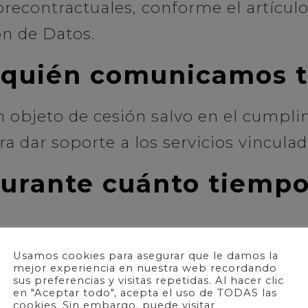
recontractuales, conforme el artículo
n de Datos.
A quién comunicamos t
n objeto de cesión salvo en el cumpl
a dar soporte a los servicios vinculad
Durante cuánto tiemp
Usamos cookies para asegurar que le damos la
arácter personal durante al menos 5
mejor experiencia en nuestra web recordando
sus preferencias y visitas repetidas. Al hacer clic
mplimiento de las obligaciones legales
en "Aceptar todo", acepta el uso de TODAS las
cookies. Sin embargo, puede visitar