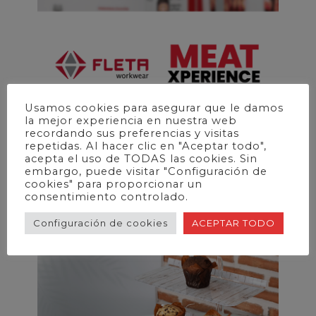
Usamos cookies para asegurar que le damos
la mejor experiencia en nuestra web
recordando sus preferencias y visitas
repetidas. Al hacer clic en "Aceptar todo",
acepta el uso de TODAS las cookies. Sin
embargo, puede visitar "Configuración de
Delantales Fleta en la Meat Xperience
cookies" para proporcionar un
consentimiento controlado.
Leer más
Configuración de cookies
ACEPTAR TODO